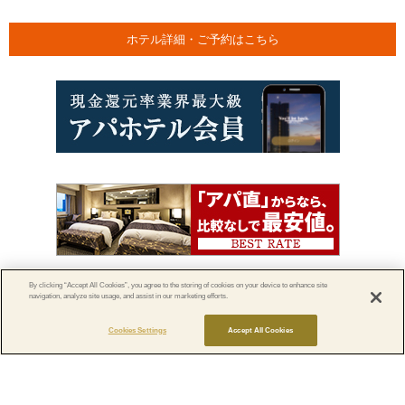
ホテル詳細・ご予約はこちら
By clicking “Accept All Cookies”, you agree to the storing of cookies on your device to enhance site
navigation, analyze site usage, and assist in our marketing efforts.
> アパグループ
Cookies Settings
Accept All Cookies
｜
会社概要
｜
用地情報
｜
個人情報保護方針
｜
宿泊約款について
｜
宴会約款につ
いて
｜
特定商取引に関する法律に基づく表記
｜
サイトのご利用にあたって