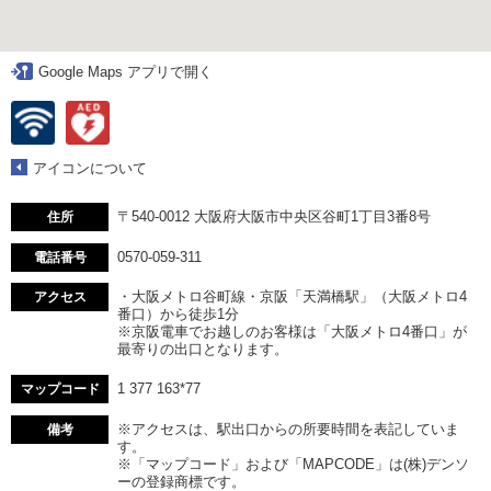
Google Maps アプリで開く
アイコンについて
〒540-0012 大阪府大阪市中央区谷町1丁目3番8号
住所
0570-059-311
電話番号
・大阪メトロ谷町線・京阪「天満橋駅」（大阪メトロ4
アクセス
番口）から徒歩1分
※京阪電車でお越しのお客様は「大阪メトロ4番口」が
最寄りの出口となります。
1 377 163*77
マップコード
※アクセスは、駅出口からの所要時間を表記していま
備考
す。
※「マップコード」および「MAPCODE」は(株)デンソ
ーの登録商標です。