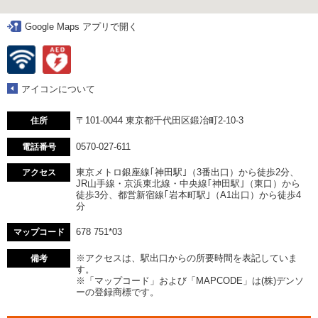
Google Maps アプリで開く
アイコンについて
〒101-0044 東京都千代田区鍛冶町2-10-3
住所
0570-027-611
電話番号
東京メトロ銀座線｢神田駅｣（3番出口）から徒歩2分、
アクセス
JR山手線・京浜東北線・中央線｢神田駅｣（東口）から
徒歩3分、都営新宿線｢岩本町駅｣（A1出口）から徒歩4
分
678 751*03
マップコード
※アクセスは、駅出口からの所要時間を表記していま
備考
す。
※「マップコード」および「MAPCODE」は(株)デンソ
ーの登録商標です。