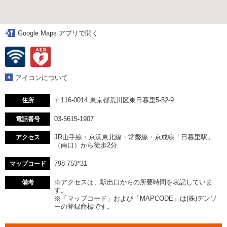
Google Maps アプリで開く
アイコンについて
〒116-0014 東京都荒川区東日暮里5-52-9
住所
03-5615-1907
電話番号
JR山手線・京浜東北線・常磐線・京成線「日暮里駅」
アクセス
（南口）から徒歩2分
798 753*31
マップコード
※アクセスは、駅出口からの所要時間を表記していま
備考
す。
※「マップコード」および「MAPCODE」は(株)デンソ
ーの登録商標です。