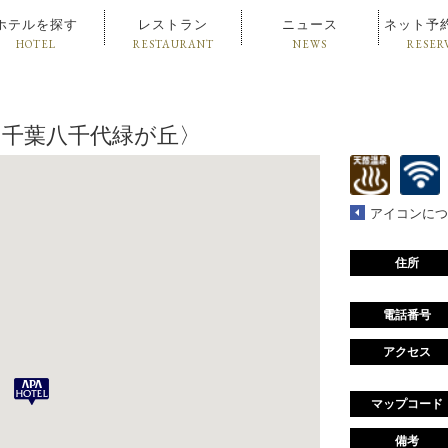
ホテルを探す
レストラン
ニュース
ネット予
HOTEL
RESTAURANT
NEWS
RESER
ル〈千葉八千代緑が丘〉
アイコンにつ
住所
電話番号
アクセス
マップコード
備考