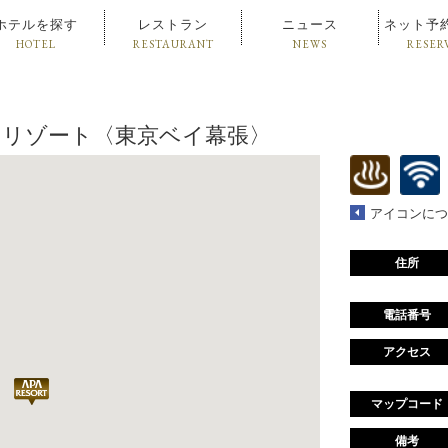
ホテルを探す
レストラン
ニュース
ネット予
HOTEL
RESTAURANT
NEWS
RESER
テル＆リゾート〈東京ベイ幕張〉
アイコンにつ
住所
電話番号
アクセス
マップコード
備考