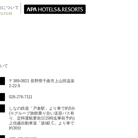
約について
VATION
いて
〒389-0821 長野県千曲市上山田温泉
2-22-9
026-276-7111
しなの鉄道「戸倉駅」より車で約5分
(※グループ旅館乗り合い送迎バス有
り、定時運航要前日15時迄事前予約)
上信越自動車道「坂城I.C」より車で
約30分