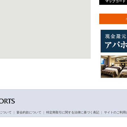
マップコード
について
｜
宴会約款について
｜
特定商取引に関する法律に基づく表記
｜
サイトのご利用