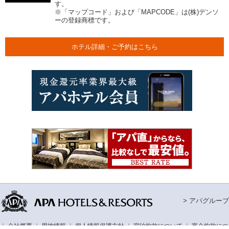
す。
※「マップコード」および「MAPCODE」は(株)デンソ
ーの登録商標です。
ホテル詳細・ご予約はこちら
> アパグループ
｜
会社概要
｜
用地情報
｜
個人情報保護方針
｜
宿泊約款について
｜
宴会約款につ