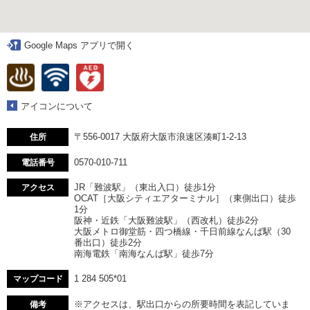
Google Maps アプリで開く
アイコンについて
〒556-0017 大阪府大阪市浪速区湊町1-2-13
住所
0570-010-711
電話番号
JR「難波駅」（東出入口）徒歩1分
アクセス
OCAT［大阪シティエアターミナル］（東側出口）徒歩
1分
阪神・近鉄「大阪難波駅」（西改札）徒歩2分
大阪メトロ御堂筋・四つ橋線・千日前線なんば駅（30
番出口）徒歩2分
南海電鉄「南海なんば駅」徒歩7分
1 284 505*01
マップコード
※アクセスは、駅出口からの所要時間を表記していま
備考