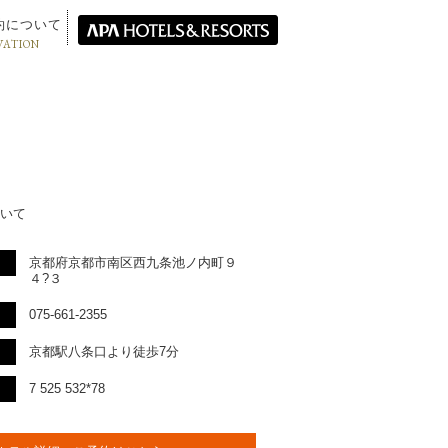
約について
VATION
いて
京都府京都市南区西九条池ノ内町９
４?３
075-661-2355
京都駅八条口より徒歩7分
7 525 532*78