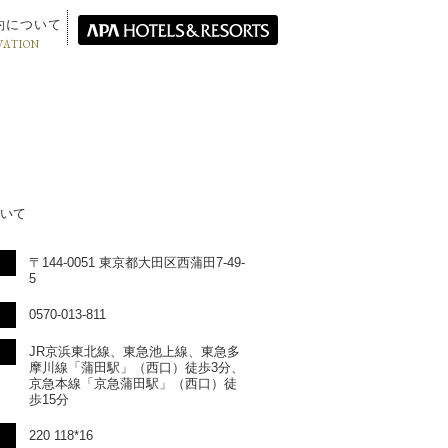
約について
VATION
いて
〒144-0051 東京都大田区西蒲田7-49-
5
0570-013-811
JR京浜東北線、東急池上線、東急多
摩川線「蒲田駅」（西口）徒歩3分、
京急本線「京急蒲田駅」（西口）徒
歩15分
220 118*16