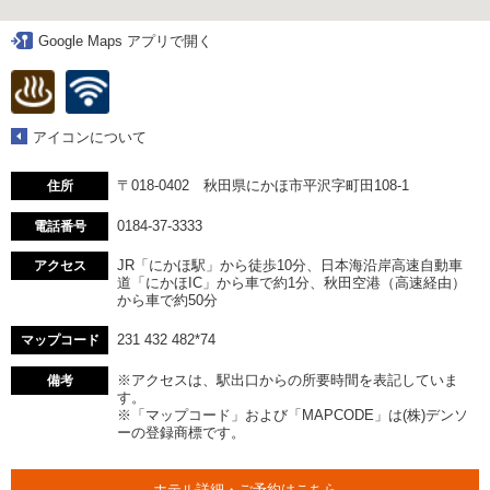
Google Maps アプリで開く
アイコンについて
〒018-0402 秋田県にかほ市平沢字町田108-1
住所
0184-37-3333
電話番号
JR「にかほ駅」から徒歩10分、日本海沿岸高速自動車
アクセス
道「にかほIC」から車で約1分、秋田空港（高速経由）
から車で約50分
231 432 482*74
マップコード
※アクセスは、駅出口からの所要時間を表記していま
備考
す。
※「マップコード」および「MAPCODE」は(株)デンソ
ーの登録商標です。
ホテル詳細・ご予約はこちら