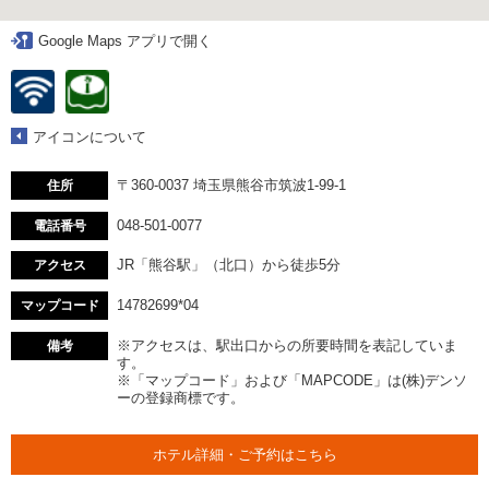
Google Maps アプリで開く
アイコンについて
〒360-0037 埼玉県熊谷市筑波1-99-1
住所
048-501-0077
電話番号
JR「熊谷駅」（北口）から徒歩5分
アクセス
14782699*04
マップコード
※アクセスは、駅出口からの所要時間を表記していま
備考
す。
※「マップコード」および「MAPCODE」は(株)デンソ
ーの登録商標です。
ホテル詳細・ご予約はこちら