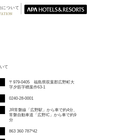
約について
VATION
いて
〒979-0405 福島県双葉郡広野町大
字夕筋字楢葉作63-1
0240-28-0001
JR常磐線「広野駅」から車で約4分、
常磐自動車道「広野IC」から車で約9
分
863 360 787*42