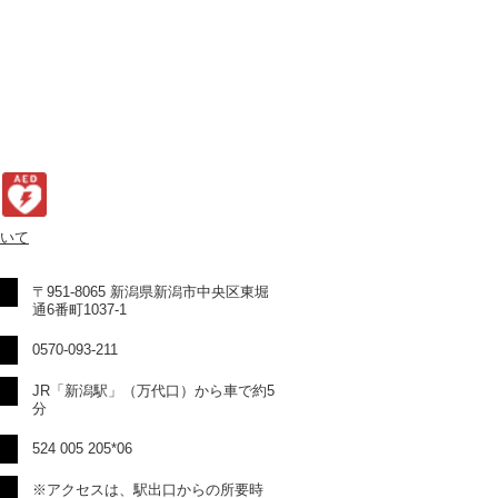
いて
〒951-8065 新潟県新潟市中央区東堀
通6番町1037-1
0570-093-211
JR「新潟駅」（万代口）から車で約5
分
524 005 205*06
※アクセスは、駅出口からの所要時