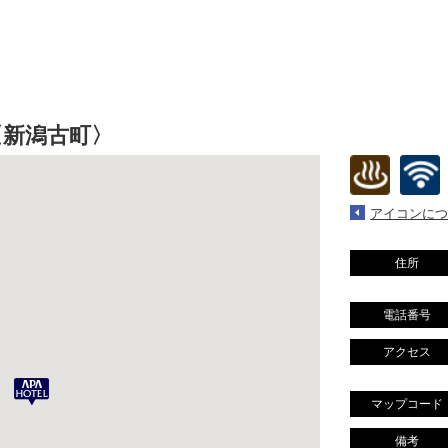
ル〈新潟古町〉
アイコンにつ
住所
電話番号
アクセス
マップコード
備考