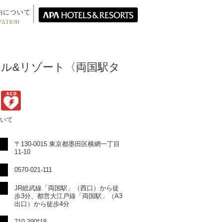
約について
VATION
ホテル&リゾート〈両国駅タ
いて
〒130-0015 東京都墨田区横網一丁目
11-10
0570-021-111
JR総武線「両国駅」（西口）から徒
歩3分、都営大江戸線「両国駅」（A3
出口）から徒歩4分
710 290*18