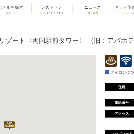
ホテルを探す
レストラン
ニュース
ネット予
HOTEL
RESTAURANT
NEWS
RESER
テル&リゾート〈両国駅前タワー〉 （旧：アパ
アイコンにつ
住所
電話番号
アクセス
マップコード