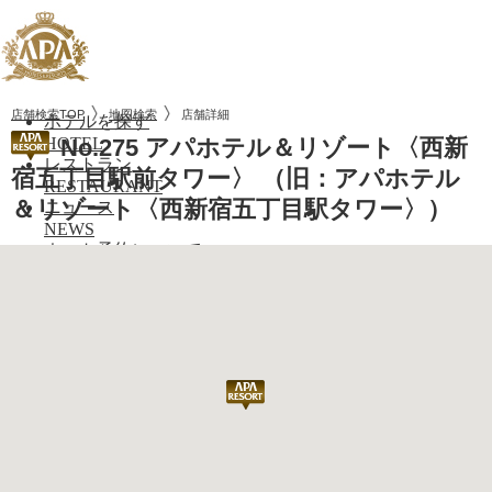
店舗検索TOP
地図検索
店舗詳細
ホテルを探す
HOTEL
No.275 アパホテル＆リゾート〈西新
レストラン
宿五丁目駅前タワー〉 （旧：アパホテル
RESTAURANT
＆リゾート〈西新宿五丁目駅タワー〉）
ニュース
NEWS
ネット予約について
RESERVATION
トップぺージ
ホテルを探す
レストラン
ニュース