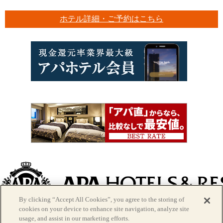
ホテル詳細・ご予約はこちら
By clicking “Accept All Cookies”, you agree to the storing of
> アパグループ
cookies on your device to enhance site navigation, analyze site
usage, and assist in our marketing efforts.
｜
会社概要
｜
用地情報
｜
個人情報保護方針
｜
宿泊約款につ