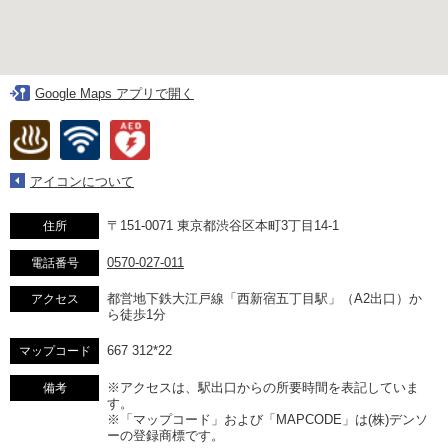
ネット予約について
アパホテル公式サイトへ
Google Maps アプリで開く
アイコンについて
〒151-0071 東京都渋谷区本町3丁目14-1
住所
0570-027-011
電話番号
都営地下鉄大江戸線「西新宿五丁目駅」（A2出口）か
アクセス
ら徒歩1分
667 312*22
マップコード
※アクセスは、駅出口からの所要時間を表記していま
備考
す。
※「マップコード」および「MAPCODE」は(株)デンソ
ーの登録商標です。