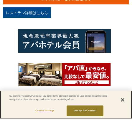
レストラン詳細はこちら
By clicking “Accept All Cookies”, you agree to the storing of cookies on your device to enhance site
navigation, analyze site usage, and assist in our marketing efforts.
> アパグループ
Cookies Settings
Accept All Cookies
｜
会社概要
｜
用地情報
｜
個人情報保護方針
｜
宿泊約款について
｜
宴会約款につ
いて
｜
特定商取引に関する法律に基づく表記
｜
サイトのご利用にあたって