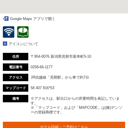
Google Maps アプリで開く
アイコンについて
〒954-0076 新潟県見附市新幸町5-10
住所
0258-66-1177
電話番号
JR信越線「見附駅」から車で約7分
アクセス
58 407 816*53
マップコード
※アクセスは、駅出口からの所要時間を表記していま
備考
す。
※「マップコード」および「MAPCODE」は(株)デンソ
ーの登録商標です。
ホテル詳細・ご予約はこちら