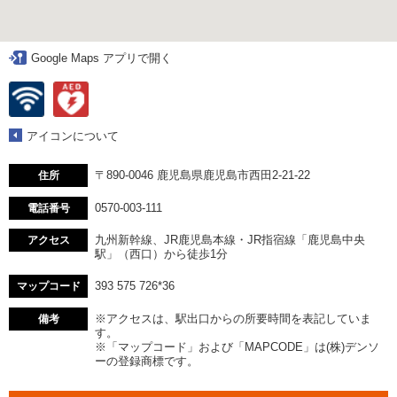
Google Maps アプリで開く
アイコンについて
〒890-0046 鹿児島県鹿児島市西田2-21-22
住所
0570-003-111
電話番号
九州新幹線、JR鹿児島本線・JR指宿線「鹿児島中央
アクセス
駅」（西口）から徒歩1分
393 575 726*36
マップコード
※アクセスは、駅出口からの所要時間を表記していま
備考
す。
※「マップコード」および「MAPCODE」は(株)デンソ
ーの登録商標です。