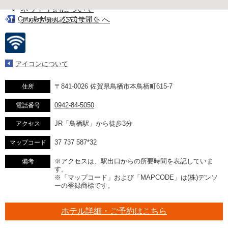
ネット予約について
Google Maps アプリで開く
アパホテル公式サイトへ
アイコンについて
〒841-0026 佐賀県鳥栖市本鳥栖町615-7
住所
0942-84-5050
電話番号
JR「鳥栖駅」から徒歩3分
アクセス
37 737 587*32
マップコード
※アクセスは、駅出口からの所要時間を表記していま
備考
す。
※「マップコード」および「MAPCODE」は(株)デンソ
ーの登録商標です。
ホテル詳細・ご予約はこちら