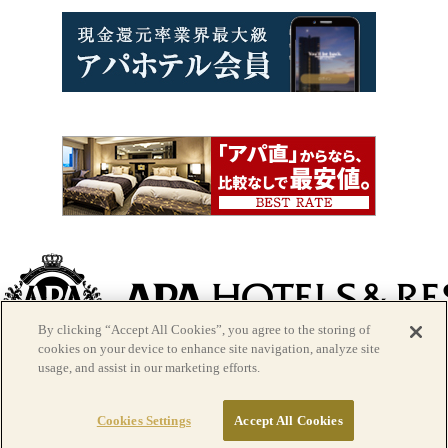
By clicking “Accept All Cookies”, you agree to the storing of
> アパグループ
cookies on your device to enhance site navigation, analyze site
usage, and assist in our marketing efforts.
｜
会社概要
｜
用地情報
｜
個人情報保護方針
｜
宿泊約款につ
いて
｜
宴会約款について
｜
特定商取引に関する法律に基づく
表記
｜
サイトのご利用にあたって
Cookies Settings
Accept All Cookies
Copyright(C) APA GROUP. All Rights Reserved.