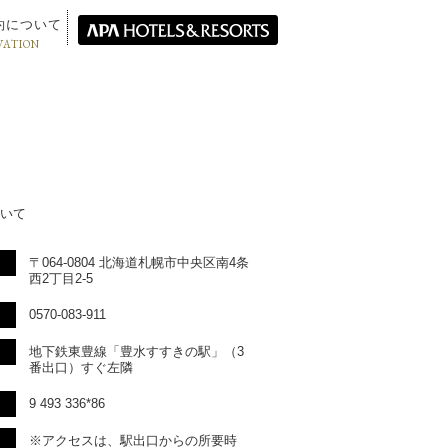
約について
VATION
いて
〒064-0804 北海道札幌市中央区南4条
西2丁目2-5
0570-083-911
地下鉄東豊線「豊水すすきの駅」（3
番出口）すぐ左隣
9 493 336*86
※アクセスは、駅出口からの所要時