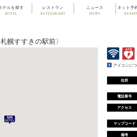
ホテルを探す
レストラン
ニュース
ネット予
HOTEL
RESTAURANT
NEWS
RESER
ル〈札幌すすきの駅前〉
アイコンにつ
住所
電話番号
アクセス
マップコード
備考