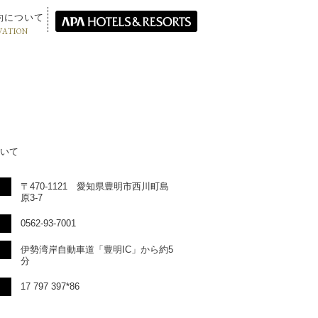
約について
VATION
いて
〒470-1121 愛知県豊明市西川町島
原3-7
0562-93-7001
伊勢湾岸自動車道「豊明IC」から約5
分
17 797 397*86