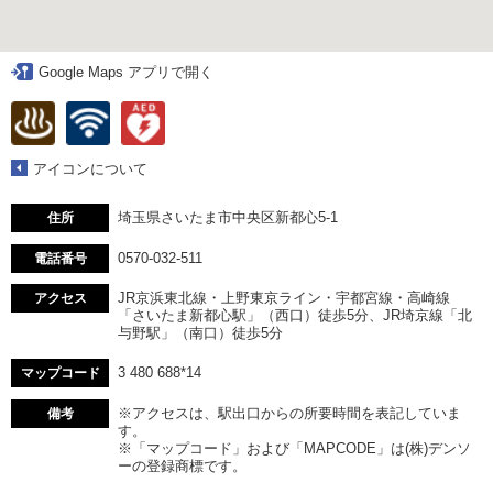
Google Maps アプリで開く
アイコンについて
埼玉県さいたま市中央区新都心5-1
住所
0570-032-511
電話番号
JR京浜東北線・上野東京ライン・宇都宮線・高崎線
アクセス
「さいたま新都心駅」（西口）徒歩5分、JR埼京線「北
与野駅」（南口）徒歩5分
3 480 688*14
マップコード
※アクセスは、駅出口からの所要時間を表記していま
備考
す。
※「マップコード」および「MAPCODE」は(株)デンソ
ーの登録商標です。